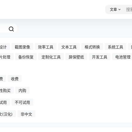
文章
设计
截图录像
效率工具
文本工具
格式转换
系统工具
片处理
备份恢复
定制化工具
屏保壁纸
开发工具
电池管理
费
收费
性购买
内购
试用
不可试用
文(汉化)
非中文