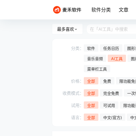
软件分类
文章
最多喜欢
分类：
软件
任务日历
图形
音乐音频
AI工具
图
菜单栏工具
价格：
全部
免费
限功能免
收费模式：
全部
完全免费
一次
试用：
全部
可试用
限功能
语言：
全部
中文(官方)
中