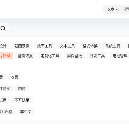
文章
设计
截图录像
效率工具
文本工具
格式转换
系统工具
片处理
备份恢复
定制化工具
屏保壁纸
开发工具
电池管理
费
收费
性购买
内购
试用
不可试用
文(汉化)
非中文