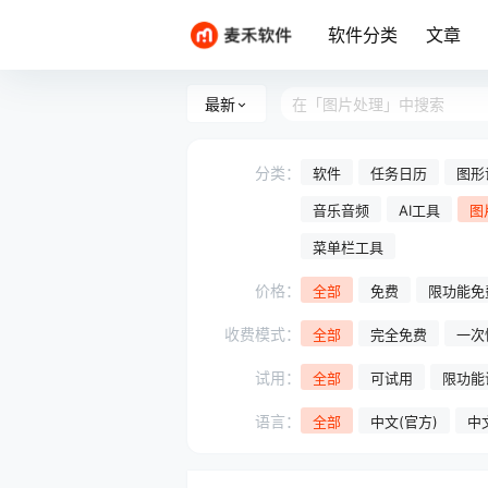
软件分类
文章
最新
分类：
软件
任务日历
图形
音乐音频
AI工具
图
菜单栏工具
价格：
全部
免费
限功能免
收费模式：
全部
完全免费
一次
试用：
全部
可试用
限功能
语言：
全部
中文(官方)
中