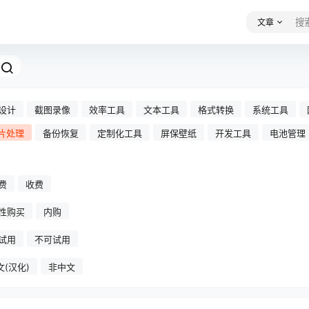
文章
设计
截图录像
效率工具
文本工具
格式转换
系统工具
片处理
备份恢复
定制化工具
屏保壁纸
开发工具
电池管理
费
收费
性购买
内购
试用
不可试用
文(汉化)
非中文