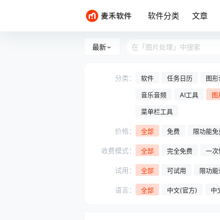
软件分类
文章
最新
分类：
软件
任务日历
图形
音乐音频
AI工具
图
菜单栏工具
价格：
全部
免费
限功能免
收费模式：
全部
完全免费
一次
试用：
全部
可试用
限功能
语言：
全部
中文(官方)
中