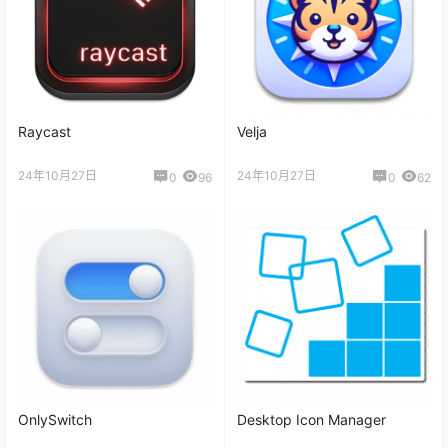
Raycast
Velja
24年10月27日
24年10月27日
0
96
0
62
OnlySwitch
Desktop Icon Manager