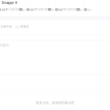
Snappr II
24年12月1日
24年12月1日
24年12月1日
367
0
20
0
69
0
74
文章作者
管理员
M
暂无讨论，说说你的看法吧