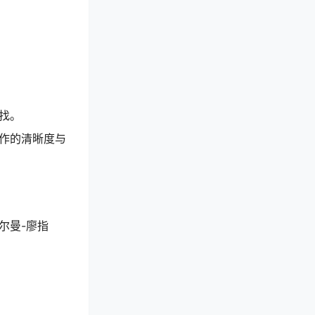
找。
作的清晰度与
尔曼-廖指