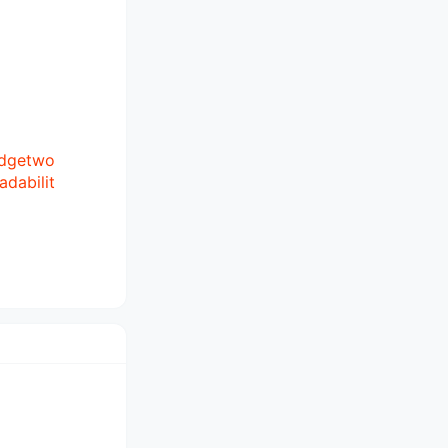
idgetwo
adabilit