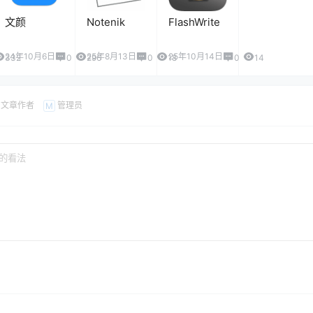
文颜
Notenik
FlashWrite
24年10月6日
25年8月13日
25年10月14日
332
0
296
0
18
0
14
文章作者
管理员
M