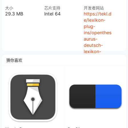
大小
芯片支持
开发者网站
29.3 MB
Intel 64
https://tekl.d
e/lexikon-
plug-
ins/openthes
aurus-
deutsch-
lexikon-
plugin
猜你喜欢