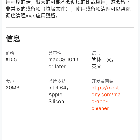
用程序的话，很大的可能不会彻底的卸载应用，这会留下
非常多的残留项（垃圾文件），使用残留项清理可以帮你
彻底清理mac应用残留。
信息
价格
兼容性
语言
¥105
macOS 10.13
简体中文，
or later
英文
大小
芯片支持
开发者网站
20MB
Intel 64，
https://nekt
Apple
ony.com/ma
Silicon
c-app-
cleaner