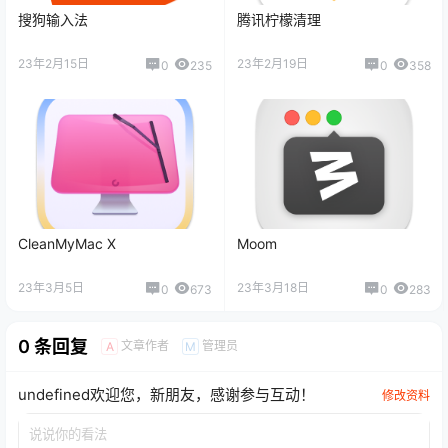
搜狗输入法
腾讯柠檬清理
23年2月15日
23年2月19日
0
235
0
358
CleanMyMac X
Moom
23年3月5日
23年3月18日
0
673
0
283
0 条回复
文章作者
管理员
A
M
undefined欢迎您，新朋友，感谢参与互动！
修改资料