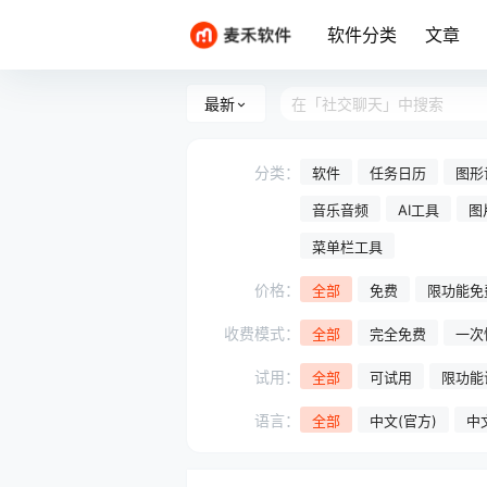
软件分类
文章
最新
分类：
软件
任务日历
图形
音乐音频
AI工具
图
菜单栏工具
价格：
全部
免费
限功能免
收费模式：
全部
完全免费
一次
试用：
全部
可试用
限功能
语言：
全部
中文(官方)
中