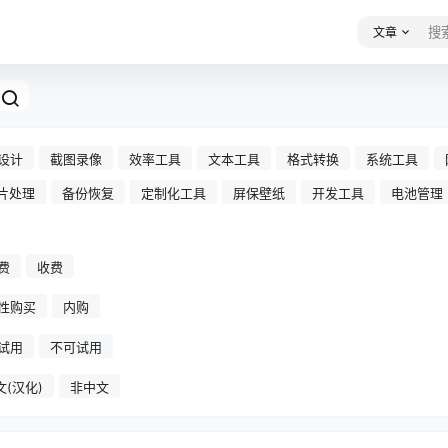
文章
设计
截图录像
效率工具
文本工具
格式转换
系统工具
片处理
备份恢复
定制化工具
屏保壁纸
开发工具
电池管理
费
收费
性购买
内购
试用
不可试用
文(汉化)
非中文