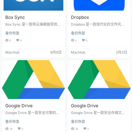
Box Sync
Dropbox
Box Sync 是一款将云端硬盘带到你
Dropbox 是一款现代化的文件托管
桌面的在线存储工具。Box Sync 是
与同步服务，它将云存储、文件同
备份恢复
备份恢复
一款将云端硬盘无缝集成到本地的
步和个人云整合于一体，为您打造
应用，让你像操作本地文件夹一样
一个随时随地都能访问、管理和分
0
0
6
0
轻松管理在线文件。无论是文档、
享所有文件的工作空间。无论您身
照片还是视频，Box Sync 都能让你
在何处，都能轻松获取所需文件，
MacHub
6月6日
MacHub
2月3日
在 Mac 上随时随地访问、分享和协
享受无缝的跨设备协作体验。它不
作，彻底告别 U 盘与电子邮件的繁
仅仅是一个存储空间，更是一个高
琐。Box Sync 的核心体验是“便捷
效的生产力平台。通过自动备份、
与安心”。它提供 10GB 免费空间，
离线访问、便捷分享和智能扫描等
支持文件夹组织、文件链接分享、
功能，Dropbox 让文件管理变得前
实时更新提醒…
所未有的简单和安全，帮助您专注
于真正重要的工作。功能特…
Google Drive
Google Drive
Google Drive 是一款安全可靠的云
Google Drive 是一款安全存储文件
存储服务，让您能够随时随地访问
并可从任何设备访问的云存储服
备份恢复
备份恢复
所有文件。无论是工作文档、珍贵
务。它让您轻松同步电脑中的文件
照片还是重要备份，都能在不同设
夹到云端，或备份照片至 Google 相
28
0
25
0
备间无缝同步，为您提供流畅的跨
册，并通过 Mac 或 PC 直接访问所