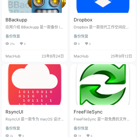
BBackupp
Dropbox
应用介绍 BBackupp 是一款备份 iO
Dropbox 是一款现代工作空间应
S 设备的软件，它以最佳方式进行备
用，让您能够随时随地访问、管理
备份恢复
备份恢复
份。通过沙盒化的单一二进制文
和分享所有文件。它提供云存储、
件，提供自动化支持，为您的所有
文件同步和个人云服务，为您打造
294
0
8
0
数据提供备份功能。 软件的特色功
一个无缝连接的数字工作环境。无
能包括： 备份 iOS/iPad/visionOS
论是个人照片备份还是团队协作分
MacHub
23年8月24日
MacHub
25年9月12日
（可能）设备：您可以使用 BBacku
享，Dropbox 都能以简洁直观的方
pp 对 iOS、iPad 和可能的 visionO
式满足您的文件管理需求，让您专
S 设备进行备份。 备份加密：BBac
注于真正重要的工作内容。功能特
kupp 支持备份加密，确保您的数据
点智能备份与同步Dropbox for Mac
得到保护。 备份压…
自动备份相机胶卷中的所有照片和
视频，确保珍贵记忆永不丢失无论
在线或离…
RsyncUI
FreeFileSync
RsyncUI 是一款专为 macOS 设计
FreeFileSync 是一款免费的文件备
的现代化文件同步应用，它将强大
份与同步工具，帮助您在 Window
备份恢复
备份恢复
的 rsync 命令行工具封装在优雅直
s、Linux 和 macOS 上高效比较和
观的图形界面中，让文件备份和同
同步文件与文件夹。它通过直观的
26
0
19
0