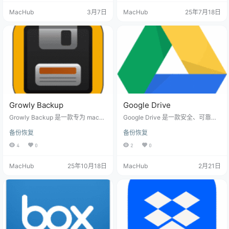
置、是否与第三方共享以及如何在
档和恢复功能，确保您的数据安全
MacHub
3月7日
MacHub
25年7月18日
互联网上传输。 它是一款开源、安
无忧。 无论是日常文件备份还是创
全且去中心化的同步工具，旨在为
建可启动的系统克隆，SmartBacku
您提供对个人数据的完全控制权，
p 都能以简洁直观的方式满足您的需
无需依赖任何中央服务器。 功能特
求。通过 Spotlight 保存搜索和自动
点 私有与安全 完全私有。 您的所有
化工具的支持，您可以轻松定制备
数据仅存储在您自己的计算机上，
份策略，让数据保护变…
绝不会上传至任何第三方…
Growly Backup
Google Drive
Growly Backup 是一款专为 macO
Google Drive 是一款安全、可靠的
S 设计的备份工具，能够有效保护您
云存储与文件同步服务，让您能够
备份恢复
备份恢复
免受因意外或计算机数据丢失带来
轻松地存储文件，并从任何设备访
的风险。它不会取代 Time Machine
问它们。它为您提供了一个无缝的
4
0
2
0
等自动备份方案或云存储，而是通
工作流，确保您的重要文档、照片
过让您轻松控制备份内容、位置和
和视频始终在手边，无论您身在何
MacHub
25年10月18日
MacHub
2月21日
时间来增强现有备份策略。Growly
处。通过选择计算机上的文件夹与
Backup 提供直观的四步备份流程，
Google Drive 同步或备份到 Google
让您能够精确选择需要保护的文件
相册，您可以直接从您的 PC 或 Ma
和文件夹，同时排除不重要的内
c 访问所有内容。它支持所有主流平
容，确保备份过程既高效又节省存
台，让您能够在浏览器、移动设
储空间。功能特点简…
备、平板电脑和计算机…