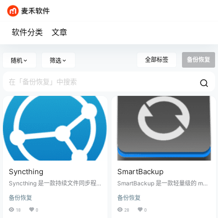
软件分类
文章
全部标签
备份恢复
随机
筛选
Syncthing
SmartBackup
Syncthing 是一款持续文件同步程
SmartBackup 是一款轻量级的 mac
序。它能在两台或多台计算机之间
OS 备份工具，专为需要快速、高效
备份恢复
备份恢复
实时同步文件，并确保您的数据安
备份解决方案的用户设计。它能够
全无虞，远离窥探。您的数据只属
智能地仅同步变更的文件，大幅提
18
0
28
0
于您自己，您有权决定其存储位
升备份速度，同时提供文件版本存