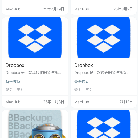
平台体验。 通过简洁直观的界面，
有内容。 它支持所有主流平台，让
MacHub
25年7月19日
MacHub
25年8月9日
您可以轻松管理文件、共享协作，
您能在浏览器、移动设备、平板和
并享受 Google 强大的搜索功能。所
电脑间无缝工作。 功能特点 跨平台
有文件都经过加密保护，确保您的
访问 通过浏览器、移动应用或桌面
数据安全无忧。 功能特点 简洁易用
客户端随时访问文件 原生适配 mac
的界面 直观的文件管理界面，支持
OS 的简洁界面，与 Finder 深度整
拖放操作 快速访问常用文件和最近
合 智能同步…
编辑内…
Dropbox
Dropbox
Dropbox 是一款现代化的文件托管
Dropbox 是一款领先的文件托管服
服务，提供云存储、文件同步和个
务，它为你提供无缝的云存储、文
备份恢复
备份恢复
人云解决方案。它让您能够从任何
件同步和个人云体验。它不仅仅是
地方访问、管理和共享所有文件，
一个存储工具，更是一个现代化的
7
0
3
0
打造无缝的工作空间体验。无论您
数字工作空间，让你能够随时随地
是在线还是离线，Dropbox 都能确
访问、管理和分享所有文件。 借助
MacHub
25年11月8日
MacHub
7月12日
保您的文件始终可用，同时提供强
精心设计的 Mac 原生客户端，Drop
大的共享功能和便捷的文档扫描工
box 将强大功能与简洁易用性融为一
具，让文件管理变得前所未有的简
体。无论是自动备份照片、轻松共
单。功能特点智能备份Dropbox for
享大型文件，还是将纸质文档扫描
Mac 应用自动备份相机胶卷中的所
为 PDF，它都能以优雅的方式满足
有照片和视频无论在线还是离线，
你的日常需求，让文件管理变得前
都能访…
所未有的简…