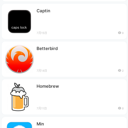
Captin
7月15日
0
Betterbird
7月14日
2
Homebrew
7月11日
0
Min