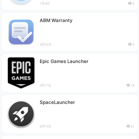
7月4日
0
ABM Warranty
6月25日
0
Epic Games Launcher
6月17日
18
SpaceLauncher
6月12日
21