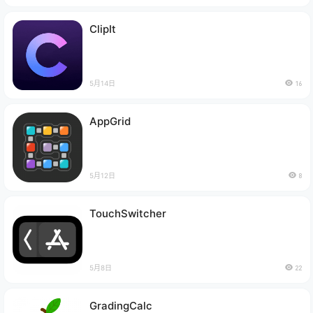
ClipIt
5月14日
16
AppGrid
5月12日
8
TouchSwitcher
5月8日
22
GradingCalc